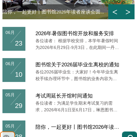
<
>
陪你，一起更好丨图书馆2026年读者座谈会圆...
06月
2026年暑假图书馆开放和服务安排
各位读者： 根据学校安排，本学年暑假时间
23
为2026年6月29日-9月3日，在此期间一丹图
书馆、琳恩图书馆和涵泳图书馆因馆舍改造
工程施工、供...
06月
图书馆关于2026届毕业生离校的通知
各位2026届毕业生：大家好！今年毕业生离
10
校手续办理环节中，图书馆的业务内容为：
图书/教材归还、欠款清缴、学位论文提交。
本科生离校手续...
05月
考试周延长开馆时间通知
各位读者：为满足学生期末考试复习的需
29
求，2026年6月1日至6月17日，琳恩图书馆
和涵泳图书馆闭馆时间将推迟至24:00，一丹
图书馆开放时间不变...
05月
陪你，一起更好丨图书馆2026年读者座谈会圆...
28