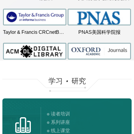
1.荐购前请先在
南科学术搜索
、
数据库导航
等查看我馆是否已
更多>>
TOP 100 ESI热点论文统计
采购。
2.荐购时请尽量提供详细准确的信息（书刊名称、作者、
Lattice Water Deprotonation Enables Potassium-Ion Chemis
ISBN/ISSN、出版社、出版年、推荐理由），以便图书馆加快
Solubilizing and stabilizing C60 with n-type polymer enables 
2025年10月新书通报
2025年9月新书通报
Taylor & Francis CRCnetBASE电...
PNAS美国科学院报
处理。
...
生去看心...
青色为什么要等烟雨？
《重刻唐诗画...
信息素养微课堂-如何在
当尼采哭泣
《原版刷印武...
持灯人（我
成功智力
Nonlinear vibration of rotor-bearing system considering b
荐人：白建伟
推荐人：杨再勇
推荐人：杨
图书馆找...
书
3.图书馆将依据采选原则、年度资源建设计划、经费条件等综
Global, regional, and national prevalence of adult overweig
合考虑是否采纳您的推荐意见。
更多>>
4.读者可荐购部分外文电子图书，荐购方式参见
ProQuest
ACM Digital Library美国计算机...
Oxford Journals Collection(牛...
Ebook Central
。
·
学习
研究
校外访问
电子资源使用规定
读者培训
系列讲座
线上课堂