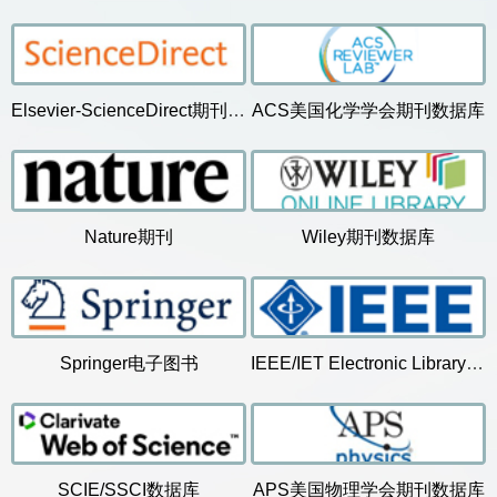
Advanced Statistics
蒋学军
MAT8031
>>
子资源
王松灵
子资源
Advanced Statistics
蒋学军
MAT8031
思库推荐—2024
天雨流芳
科技史
思库推荐—2023
数字考古
签名本
任职信息：
Advanced Statistics
蒋学军
MAT8031
南方科技大学医
2026年6月新书
2026年5月新书
Elsevier-ScienceDirect期刊数据...
ACS美国化学学会期刊数据库
学院
研究方向：
稳态医学，牙颌
发育与再生，唾
子资源
子资源
纸质图书荐购
液腺疾病诊疗
思库推荐—2022
南科大文库
艺术特藏
思库推荐—2021
艺术类精品图书
读者之窗
Nature期刊
Wiley期刊数据库
成果量：
H指数[WOS]：
311
54
2026年4月新书
2026年3月新书
TOP 100 ESI高被引论文统计
特藏推荐
本资源库中的单册
资源推荐
Clinical Characteristics of Coronavirus Disease 2019 in Ch
Springer电子图书
IEEE/IET Electronic Library(IE...
水文学原理
Global, regional, and national age-sex-specific mortality fo
Global, regional, and national incidence, prevalence, and ye
期刊/数据库荐购
2025年12月新书通报
2025年11月新书通报
Valley polarization in MoS2 monolayers by optical pumping
SCIE/SSCI数据库
APS美国物理学会期刊数据库