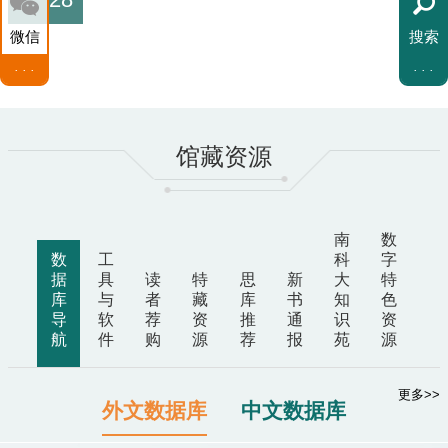
微信
搜索
FAQ
资讯
馆藏资源
资源
南
数
数
工
科
字
服务
据
具
读
特
思
新
大
特
库
与
者
藏
库
书
知
色
导
软
荐
资
推
通
识
资
航
件
购
源
荐
报
苑
源
指南
特藏总目
子资源
新书通报
子资源
更多>>
更多>>
更多>>
更多>>
更多>>
更多>>
更多>>
外文数据库
中文数据库
更多>>
南科学者
教参书名称
任课老师
课程代码
更多