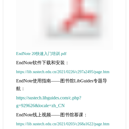
EndNote 20快速入门培训.pdf
EndNote
软件下载和安装：
https://lib.sustech.edu.cn/2021/0226/c297a2495/page.htm
EndNote
使用指南——图书馆
LibGuides
专题导
航：
https://sustech.libguides.com/c.php?
g=929626&locale=zh_CN
EndNote
线上视频——图书馆慕课：
https://lib.sustech.edu.cn/2021/0203/c268a1622/page.htm