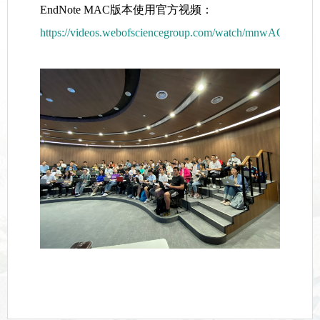
EndNote MAC
版本使用官方视频：
https://videos.webofsciencegroup.com/watch/mnwAQvGhx