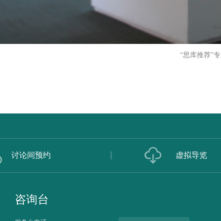
“思库推荐”
讨论间预约
虚拟导览
咨询台