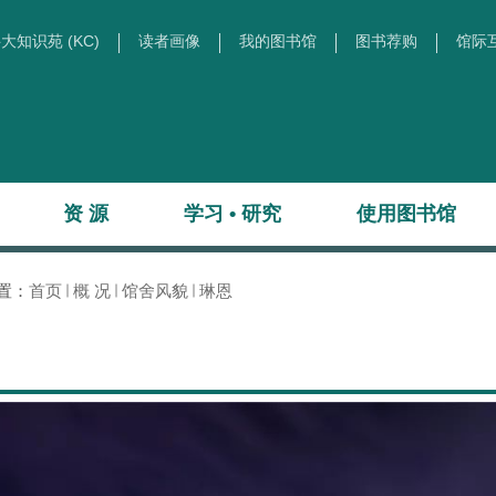
大知识苑 (KC)
读者画像
我的图书馆
图书荐购
馆际
资 源
学习 • 研究
使用图书馆
置：
首页
概 况
馆舍风貌
琳恩