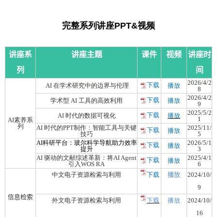
完整系列讲座PPT&视频
讲座系
讲座主题
课件
视频
讲座时
列
间
2026/4/2
下载
AI 在学术研究中的边界与伦理
播放
8
2026/4/2
下载
学术型 AI 工具的高效利用
播放
9
2025/5/2
下载
AI 时代的数据可视化
播放
1
AI素养系
列
AI 时代的PPT制作：智能工具与关键
2025/11/
下载
播放
技巧
5
AI科研平台：玻尔科学导航助力效率
2026/5/1
下载
播放
提升
3
AI 驱动的文献综述革新：将AI Agent
2025/4/1
下载
播放
引入WOS RA
6
中文电子资源检索与利用
下载
播放
2024/10/
9
信息检索
外文电子资源检索与利用
下载
播放
2024/10/
16