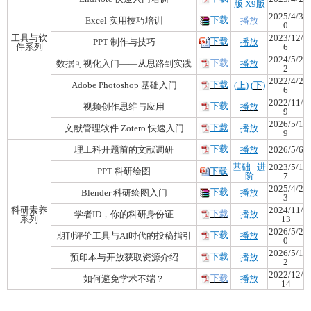
版
X9版
2025/4/3
下载
Excel 实用技巧培训
播放
0
工具与软
2023/12/
下载
PPT 制作与技巧
播放
件系列
6
2024/5/2
下载
数据可视化入门——从思路到实践
播放
2
2022/4/2
下载
Adobe Photoshop 基础入门
(
上
) (
下
)
6
2022/11/
下载
视频创作思维与应用
播放
9
2026/5/1
下载
文献管理软件 Zotero 快速入门
播放
9
下载
理工科开题前的文献调研
播放
2026/5/6
基础
进
2023/5/1
PPT 科研绘图
下载
阶
7
2025/4/2
下载
Blender 科研绘图入门
播放
3
科研素养
2024/11/
下载
学者ID，你的科研身份证
播放
系列
13
2026/5/2
下载
期刊评价工具与AI时代的投稿指引
播放
0
2026/5/1
下载
预印本与开放获取资源介绍
播放
2
2022/12/
下载
如何避免学术不端？
播放
14