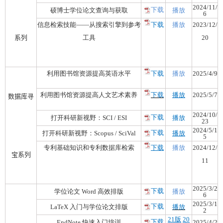
2024/11/
下载
硕博士学位论文查询与获取
播放
6
信息检索技能——从搜索引擎到参考
下载
播放
2023/12/
系列
工具
20
利用图书馆资源提高英语水平
下载
播放
2025/4/9
利用图书馆资源提高人文艺术素养
下载
播放
2
025/5/7
数据库寻
2
024/10/
下载
打开科研新视野：SCI / ESI
播放
23
2
024/5/1
下载
打开科研新视野：Scopus / SciVal
播放
5
专利基础知识和专利数据库检索
下载
播放
2024/12/
宝系列
11
2025/3/2
下载
学位论文 Word 高效排版
播放
6
2025/3/1
下载
LaTeX 入门与学位论文排版
播放
2
21版
20
下载
EndNote 快速入门培训
2025/4/2