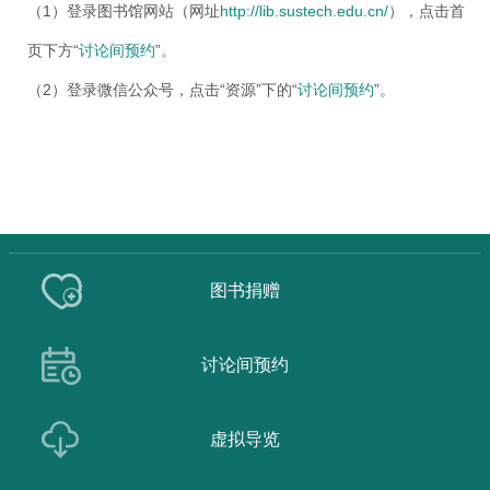
（1）登录图书馆网站（网址
http://lib.sustech.edu.cn/
），点击首
页下方“
讨论间预约
”。
（2）登录微信公众号，点击“资源”下的“
讨论间预约
”。
图书捐赠
讨论间预约
虚拟导览