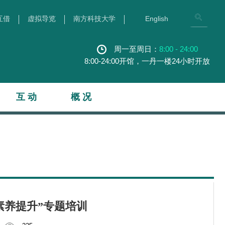
互借
虚拟导览
南方科技大学
English
周一至周日：
8:00 - 24:00
8:00-24:00开馆，一丹一楼24小时开放
互 动
概 况
研素养提升”专题培训