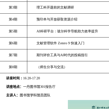
第
3
期
理工科开题前的文献调研
第
4
期
预印本与开放获取资源介绍
第
5
期
AI
科研平台：玻尔科学导航助力效率提升
第
6
期
文献管理软件
Zotero 9
快速入门
第
7
期
期刊评价工具与
AI
时代的投稿指引
第
8
期
（师生分享与交流）
讲座时间：
16:20-17:20
讲座地点：
一丹图书馆
301
报告厅
主讲人：
图书馆学科馆员团队