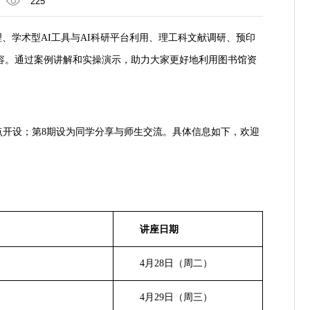
225
理、学术型
AI
工具与
AI
科研平台利用、理工科文献调研、预印
容。通过案例讲解和实操演示，助力大家更好地利用图书馆资
点开设；第
8
期设为同学分享与师生交流。具体信息如下，欢迎
讲座日期
4
月
28
日（周二）
4
月
29
日（周三）