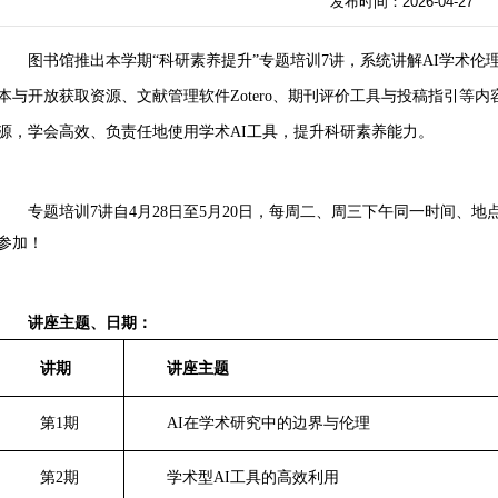
发布时间：2026-04-27
图书馆推出本学期“科研素养提升”专题培训
7
讲，系统讲解
AI
学术伦
本与开放获取资源、文献管理软件
Zotero
、期刊评价工具与投稿指引等内
源，学会高效、负责任地使用学术
AI
工具，提升科研素养能力。
专题培训
7
讲自
4
月
28
日至
5
月
20
日，每周二、周三下午同一时间、地
参加！
讲座主题、日期：
讲期
讲座主题
第
1
期
AI
在学术研究中的边界与伦理
第
2
期
学术型
AI
工具的高效利用