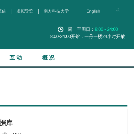
互借
虚拟导览
南方科技大学
English
周一至周日：
8:00 - 24:00
8:00-24:00开馆，一丹一楼24小时开放
互 动
概 况
据库