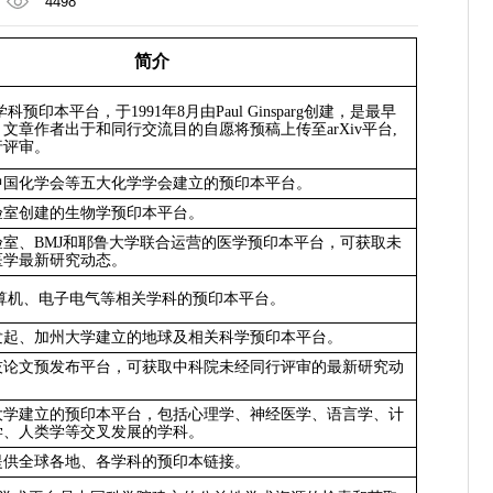
4498
简介
学科预印本平台，于
1991
年
8
月由
Paul Ginsparg
创建，是最早
。文章作者出于和同行交流目的自愿将预稿上传至
arXiv
平台
,
行评审。
中国化学会等五大化学学会建立的预印本平台。
验室创建的生物学预印本平台。
室、BMJ和耶鲁大学联合运营的医学预印本平台，可获取未
医学最新研究动态。
算机、电子电气等相关学科的预印本平台。
发起、
加州大学建立的地球及相关科学预印本平台。
技论文预发布平台，可获取中科院未经同行评审的最新研究动
大学建立的预印本平台，包括心理学、神经医学、语言学、计
学、人类学等交叉发展的学科。
提供全球各地、各学科的预印本链接。