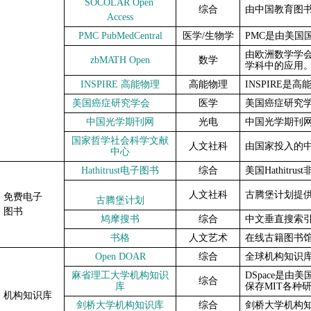
SOCOLAR Open
综合
由中国教育图
Access
PMC
PubMedCentral
医学
/
生物学
PMC
是由美国
由欧洲数学学
zbMATH Open
数学
学科中的应用
INSPIRE
高能物理
高能物理
INSPIRE
是高
美国癌症研究学会
医学
美国癌症研究
中国光学期刊网
光电
中国光学期刊
国家哲学社会科学文献
人文社科
由国家投入的
中心
Hathitrust
电子图书
综合
美国
Hathitrust
人文社科
古腾堡计划提
免费电子
古腾堡计划
图书
鸠摩搜书
综合
中文垂直搜索
书格
人文艺术
在线古籍图书
Open DOAR
综合
全球机构知识
麻省理工大学机构知识
DSpace
是由美
综合
库
保存
MIT
各种
机构知识库
剑桥大学机构知识库
综合
剑桥大学机构