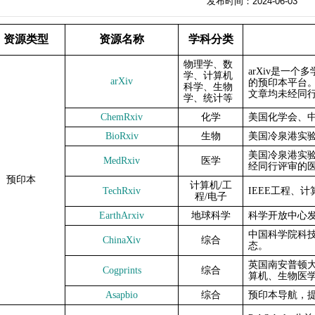
发布时间：2024-06-03
资源类型
资源名称
学科分类
物理学、数
arXiv
是一个多
学、计算机
arXiv
的预印本平台
科学、生物
文章均未经同
学、统计等
ChemRxiv
化学
美国化学会、
BioRxiv
生物
美国冷泉港实
美国冷泉港实验
MedRxiv
医学
经同行评审的
预印本
计算机
/
工
TechRxiv
IEEE
工程、计
程
/
电子
EarthArxiv
地球科学
科学开放中心
中国科学院科
ChinaXiv
综合
态。
英国南安普顿
Cogprints
综合
算机、生物医
Asapbio
综合
预印本导航，