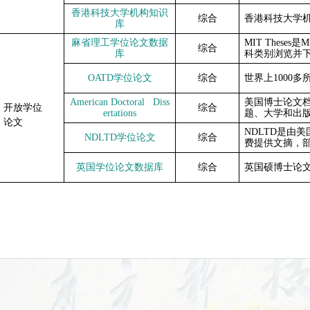
香港科技大学机构知识
综合
香港科技大学
库
麻省理工学位
论文
数据
MIT Theses
是
M
综合
库
科类别浏览并
OATD
学位论文
综合
世界上
1000
多
American Doctoral Diss
美国博士论文
开放学位
综合
ertations
题、大学和出
论文
NDLTD
是由美
NDLTD
学位论文
综合
费提供文摘，
英国学位论文数据库
综合
英国硕博士论