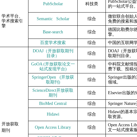
PubScholar
公益
PubScholar
科技类
的一站式平台
学术平台、
微软联合创始
Semantic Scholar
综合
学术搜索引
免费的搜索和
擎
德国比勒费尔徳（B
Base-search
综合
擎。
百度学术搜索
综合
中国的互联网
DOAJ
（开放获取期刊
DOAJ
（开放获
综合
目录）
取期刊目录。
GoOA (
开放获取论文一
中科院文献情
综合
站式发现平台)
费下载、投稿
SpringerOpen (
开放获
Springer
出版的
综合
取期刊)
领域。
ScienceDirect
开放获取
综合
Elsevier
出版的
S
期刊
BioMed Central
综合
Springer Nature
Hidawi
的基本宗
Hidawi
综合
取资源。
开放获取
Open Access Lib
Open Access Library
综合
文一站式搜索
期刊