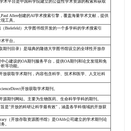
学术平台是中国科学院建立的公益性学术资源的检索和获取
。
人
Paul Allen
创建的
AI
学术搜索引擎，覆盖海量学术文献，提供
发现工具。
ielefeld
）大学图书馆开发的一个多学科的学术搜索引
学术平台。
取期刊目录）是瑞典的隆德大学图书馆设立的全球性开放存
报中心建设的
OA
期刊服务平台，提供
OA
期刊和论文发现和免
分析等功能。
开放获取学术期刊，内容包含科学、技术和医学、人文社科
cienceDirect
开放获取学术期刊。
开源期刊网站。主要为生物医药、生命科学学科的期刊。
旨是“开放的科研让科学最有效”，涵盖各学科领域的开放获
rary
（开放存取资源图书馆）是
OAlib
公司建立的学术期刊论
服务。