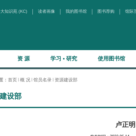
大知识苑 (KC)
读者画像
我的图书馆
图书荐购
馆际
资 源
学习 • 研究
使用图书馆
置：
首页
概 况
馆员名录
资源建设部
建设部
卢正明