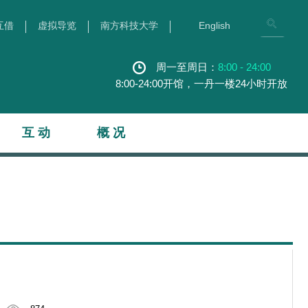
互借
虚拟导览
南方科技大学
English
周一至周日：
8:00 - 24:00
8:00-24:00开馆，一丹一楼24小时开放
互 动
概 况